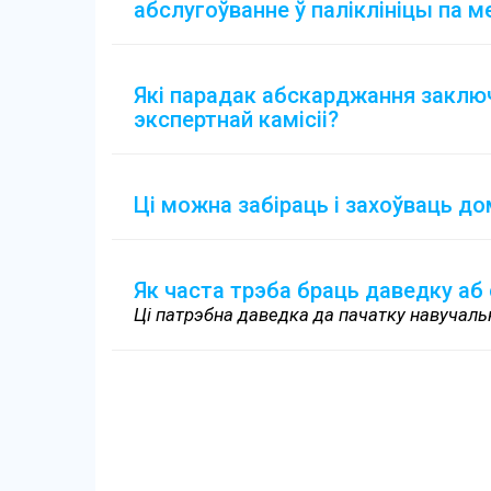
абслугоўванне ў паліклініцы па м
Які парадак абскарджання заклю
экспертнай камісіі?
Ці можна забіраць і захоўваць до
Як часта трэба браць даведку аб 
Ці патрэбна даведка да пачатку навучаль