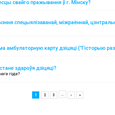
есцы свайго пражывання ў г. Мінску?
чэння спецыялізаванай, міжраённай, цэнтрал
ма амбулаторную карту дзіцяці ("Гісторыю разв
стане здароўя дзіцяці?
нага года?
...
1
2
3
›
»