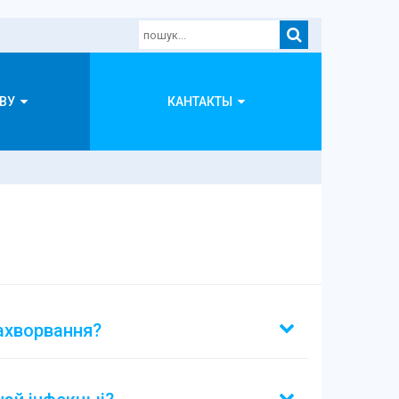
ВУ
КАНТАКТЫ
ахворвання?