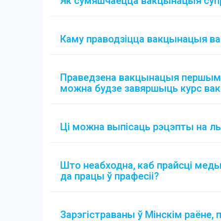
Як сумяшчаецца вакцынацыя супр
Каму праводзіцца вакцынацыя ва
Праведзена вакцынацыя першым к
можна будзе завяршыць курс ва
Ці можна выпісаць рэцэпты на ль
Што неабходна, каб прайсці меды
да працы ў прафесіі?
Зарэгістраваны ў Мінскім раёне,