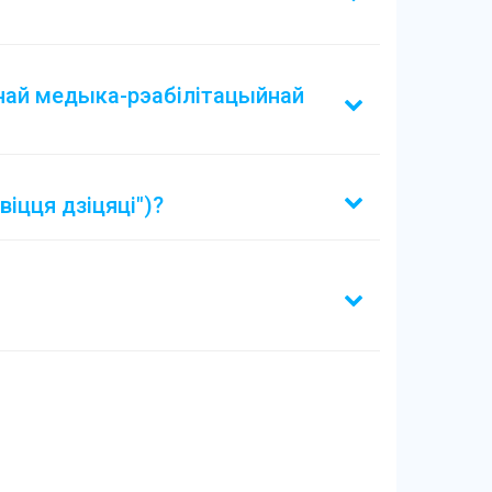
ьнай медыка-рэабілітацыйнай
іцця дзіцяці")?