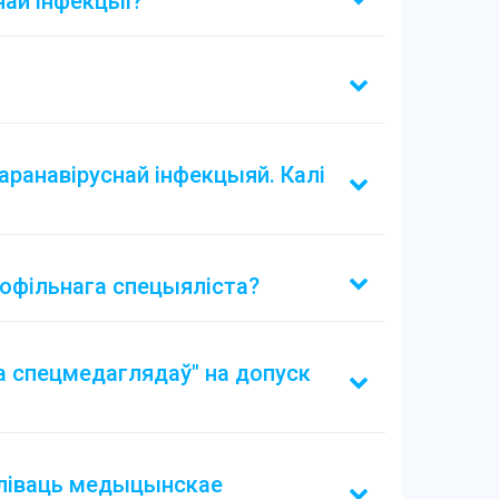
най інфекцыі?
ранавіруснай інфекцыяй. Калі
рофільнага спецыяліста?
ка спецмедаглядаў" на допуск
ымліваць медыцынскае