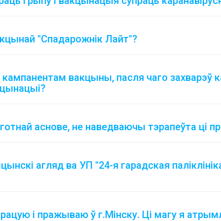
аць грыпу і вакцынацыя супраць каранавірус
кцынай "Спадарожнік Лайт"?
ампанентам вакцыны, пасля чаго захварэў ка
кцынацыі?
готнай аснове, не наведваючы тэрапеўта ці п
цынскі агляд ва УП "24-я гарадская палікліні
 працую і пражываю ў г.Мінску. Ці магу я атр