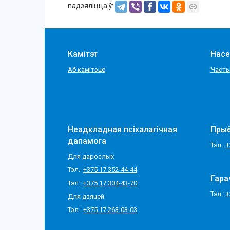
падзяліцца ў:
Камітэт
Насе
Аб камітэце
Часты
Неадкладная псіхалагічная
Пры
дапамога
Тэл.:
+
Для дарослых
Тэл.:
+375 17 352-44-44
Гара
Тэл.:
+375 17 304-43-70
Тэл.:
+
Для дзяцей
Тэл.:
+375 17 263-03-03