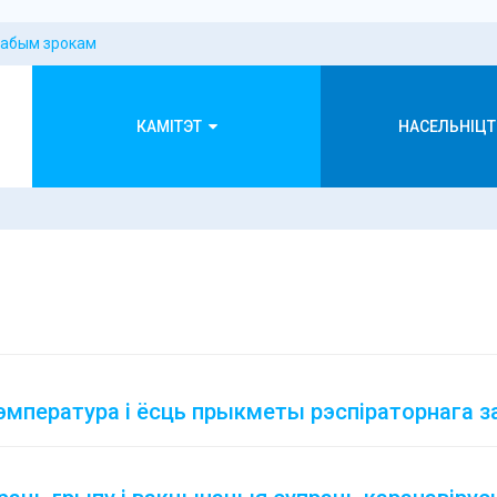
лабым зрокам
КАМІТЭТ
НАСЕЛЬНІЦТ
эмпература і ёсць прыкметы рэспіраторнага з