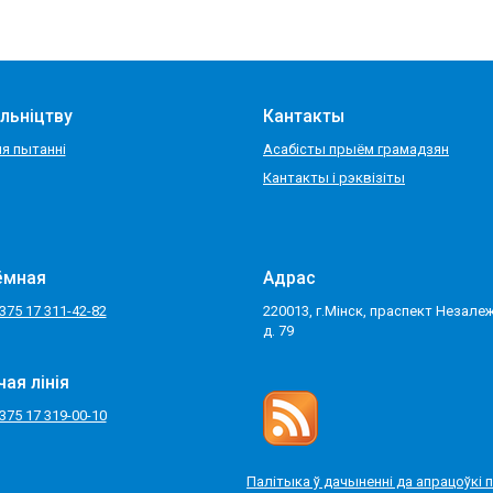
льніцтву
Кантакты
я пытанні
Асабісты прыём грамадзян
Кантакты і рэквізіты
ёмная
Адрас
375 17 311-42-82
220013, г.Мінск, праспект Незалеж
д. 79
чая лінія
375 17 319-00-10
Палітыка ў дачыненні да апрацоўкі