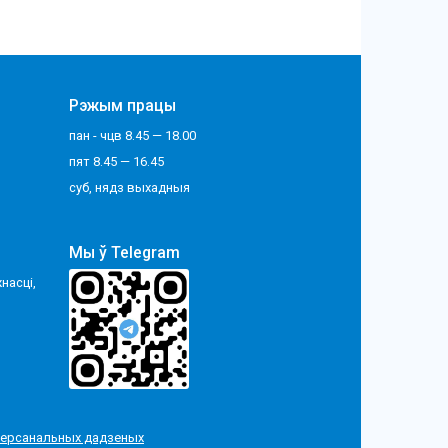
Рэжым працы
пан - чцв 8.45 — 18.00
пят 8.45 — 16.45
суб, нядз выхадныя
Мы ў Telegram
насці,
 персанальных дадзеных