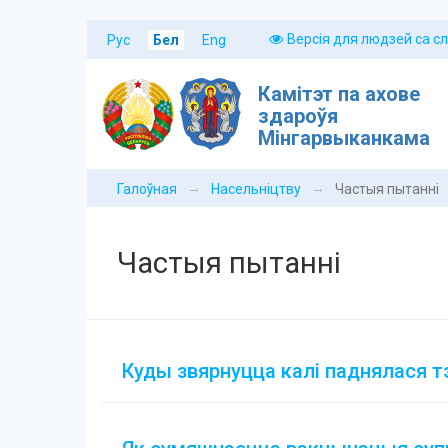
Версія для людзей са с
Рус
Бел
Eng
Камітэт па ахове
здароўя
Мінгарвыканкама
→
→
Галоўная
Насельніцтву
Частыя пытанні
Частыя пытанні
Куды звярнуцца калі паднялася т