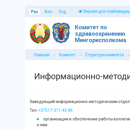
Версия для слабовидя
Рус
Бел
Eng
Комитет по
здравоохранению
Мингорисполкома
→
→
Главная
Комитет
Структура комитета
Информационно-методи
Заведующий информационно-методическим отделе
Тел.:
+37517-311-42-86
организация и обеспечение работы коллеги
к ним