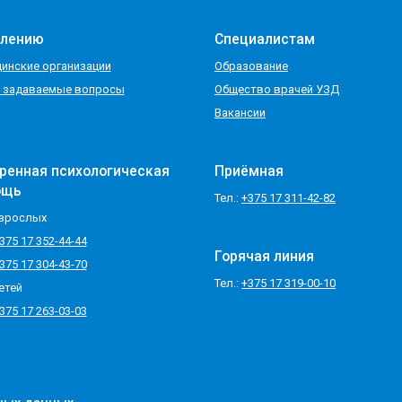
елению
Специалистам
инские организации
Образование
 задаваемые вопросы
Общество врачей УЗД
Вакансии
ренная психологическая
Приёмная
ощь
Тел.:
+375 17 311-42-82
зрослых
375 17 352-44-44
Горячая линия
375 17 304-43-70
Тел.:
+375 17 319-00-10
етей
375 17 263-03-03