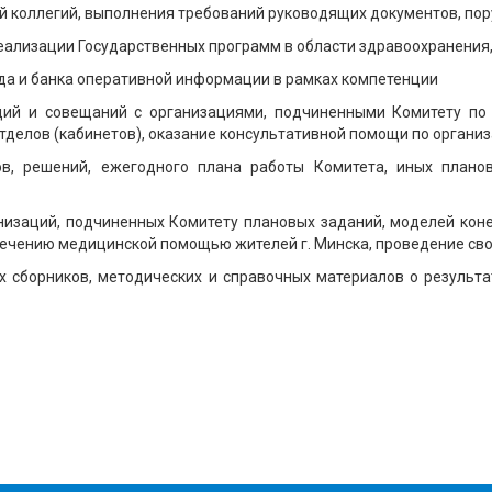
й коллегий, выполнения требований руководящих документов, по
еализации Государственных программ в области здравоохранения,
а и банка оперативной информации в рамках компетенции
ций и совещаний с организациями, подчиненными Комитету по
тделов (кабинетов), оказание консультативной помощи по орган
ов, решений, ежегодного плана работы Комитета, иных план
анизаций, подчиненных Комитету плановых заданий, моделей кон
ечению медицинской помощью жителей г. Минска, проведение сво
 сборников, методических и справочных материалов о результа