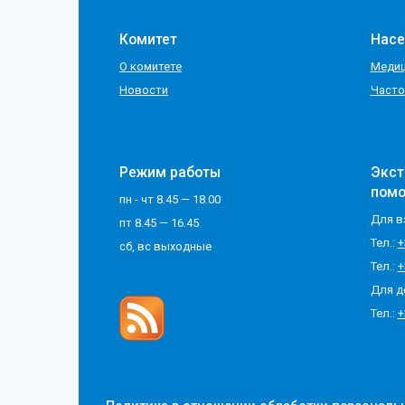
Комитет
Нас
О комитете
Медиц
Новости
Часто
Режим работы
Экст
пом
пн - чт 8.45 — 18.00
Для в
пт 8.45 — 16.45
Тел.:
+
сб, вс выходные
Тел.:
+
Для д
Тел.:
+