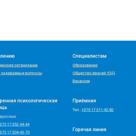
елению
Специалистам
инские организации
Образование
 задаваемые вопросы
Общество врачей УЗД
Вакансии
ренная психологическая
Приёмная
ощь
Тел.:
+375 17 311-42-82
зрослых
375 17 352-44-44
Горячая линия
375 17 304-43-70