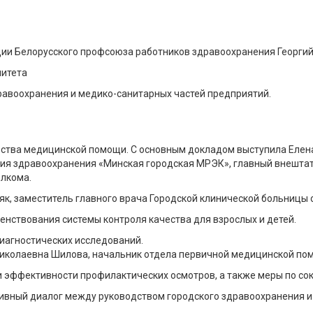
ции Белорусского профсоюза работников здравоохранения Георги
митета
авоохранения и медико-санитарных частей предприятий.
ачества медицинской помощи. С основным докладом выступила Еле
ия здравоохранения «Минская городская МРЭК», главный внештат
лкома.
к, заместитель главного врача Городской клинической больницы
нствования системы контроля качества для взрослых и детей.
иагностических исследований.
Николаевна Шилова, начальник отдела первичной медицинской по
и эффективности профилактических осмотров, а также меры по с
тивный диалог между руководством городского здравоохранения и