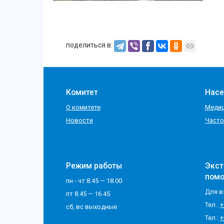
поделиться в:
Комитет
Нас
О комитете
Медиц
Новости
Часто
Режим работы
Экст
пом
пн - чт 8.45 — 18.00
Для в
пт 8.45 — 16.45
Тел.:
+
сб, вс выходные
Тел.:
+