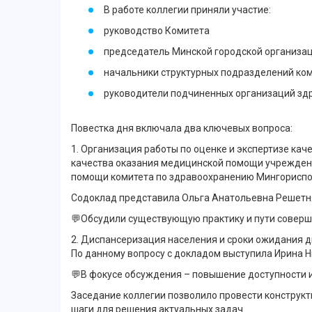
В работе коллегии приняли участие:
руководство Комитета
председатель Минской городской организа
начальники структурных подразделений ко
руководители подчиненных организаций здр
Повестка дня включала два ключевых вопроса:
1. Организация работы по оценке и экспертизе к
качества оказания медицинской помощи учрежден
помощи комитета по здравоохранению Мингориспо
Содоклад представила Ольга Анатольевна Решетня
💬Обсудили существующую практику и пути соверше
2. Диспансеризация населения и сроки ожидания д
По данному вопросу с докладом выступила Ирина 
💬В фокусе обсуждения – повышение доступности 
Заседание коллегии позволило провести конструк
шаги для решения актуальных задач.