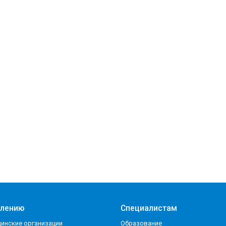
елению
Специалистам
инские организации
Образование