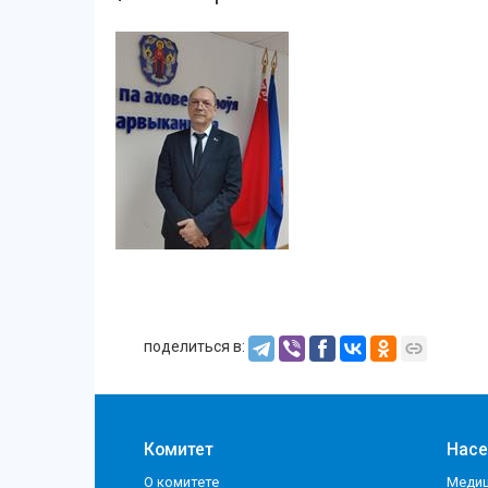
поделиться в:
Комитет
Нас
О комитете
Медиц