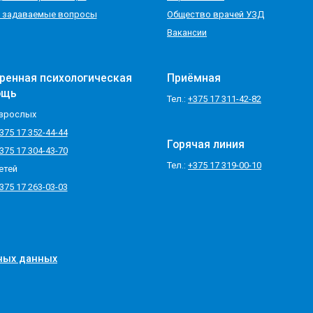
 задаваемые вопросы
Общество врачей УЗД
Вакансии
ренная психологическая
Приёмная
ощь
Тел.:
+375 17 311-42-82
зрослых
375 17 352-44-44
Горячая линия
375 17 304-43-70
Тел.:
+375 17 319-00-10
етей
375 17 263-03-03
ных данных