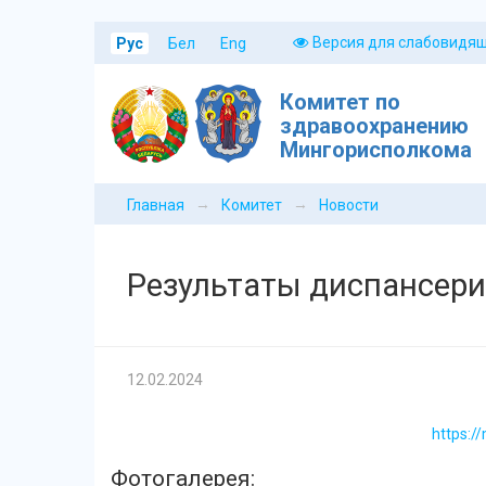
Версия для слабовидя
Рус
Бел
Eng
Комитет по
здравоохранению
Мингорисполкома
→
→
Главная
Комитет
Новости
Результаты диспансери
12.02.2024
https:/
Фотогалерея: