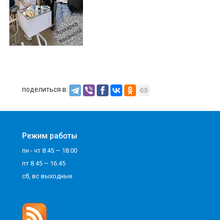
поделиться в:
Режим работы
пн - чт 8.45 — 18.00
пт 8.45 — 16.45
сб, вс выходные