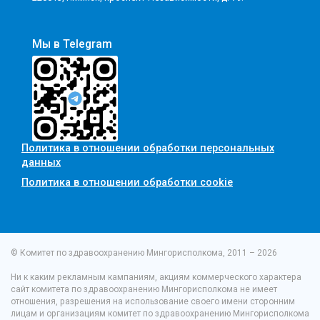
Мы в Telegram
Политика в отношении обработки персональных
данных
Политика в отношении обработки cookie
© Комитет по здравоохранению Мингорисполкома, 2011 – 2026
Ни к каким рекламным кампаниям, акциям коммерческого характера
сайт комитета по здравоохранению Мингорисполкома не имеет
отношения, разрешения на использование своего имени сторонним
лицам и организациям комитет по здравоохранению Мингорисполкома